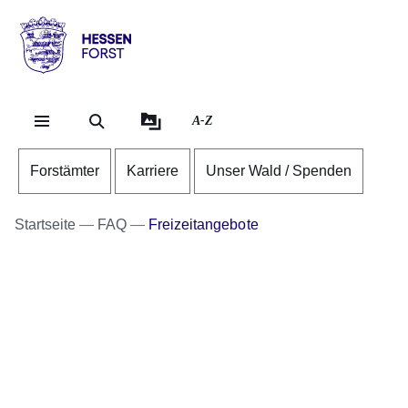
Direkt zum Kopf der Se
Direkt zum Inhalt
Direkt zum Fuß der Sei
Hessen
-
Forst
A-Z
Forstämter
Karriere
Unser Wald / Spenden
Startseite
FAQ
Freizeitangebote