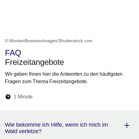
© MonkesBusinessImages/Shutterstock.com
FAQ
Freizeitangebote
Wir geben Ihnen hier die Antworten zu den häufigsten
Fragen zum Thema Freizeitangebote.
Lesedauer:
1 Minute
Öffnet sich in einem neuen Fenster
Öffnet sich in einem neuen Fenster
Öffnet sich in einem neuen Fenster
Öffnet sich in einem neuen Fen
Öffnet sich in einem neuen
Wie bekomme ich Hilfe, wenn ich mich im
Wald verletze?