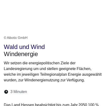
© Aibotix GmbH
Wald und Wind
Windenergie
Wir setzen die energiepolitischen Ziele der
Landesregierung um und stellen geeignete Flächen,
welche im jeweiligen Teilregionalplan Energie ausgewählt
wurden, zur Windenergienutzung zur Verfügung.
Lesedauer:
3 Minuten
Öffnet sich in einem neuen Fenster
Öffnet sich in einem neuen Fenster
Öffnet sich in einem neuen Fenste
Öffnet sich in einem neuen Fe
Öffnet sich in einem neu
Das Land Hessen beabsichtigt bis zum Jahr 2050 100 %