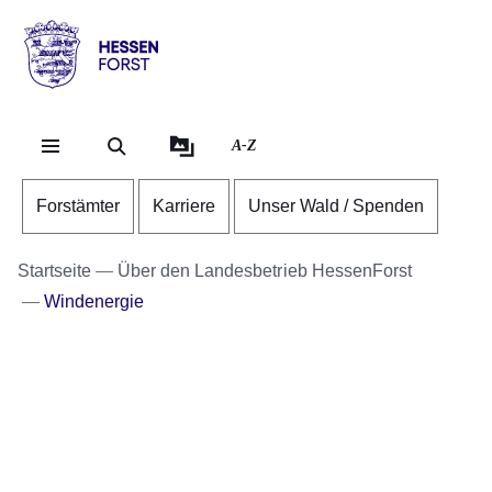
Direkt zum Kopf de
Direkt zum Inhalt
Direkt zum Fuß der
Hessen
-
Forst
A-Z
Forstämter
Karriere
Unser Wald / Spenden
Startseite
Über den Landesbetrieb HessenForst
Windenergie