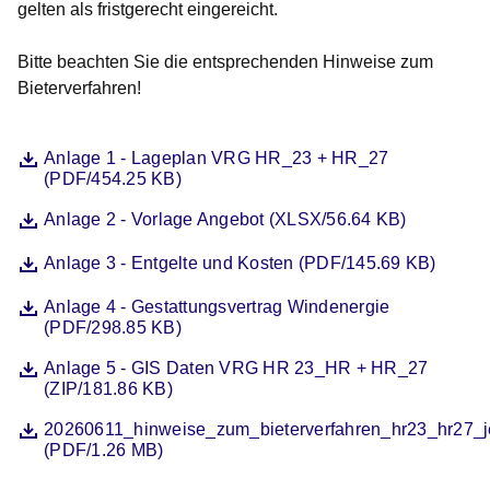
gelten als fristgerecht eingereicht.
Bitte beachten Sie die entsprechenden Hinweise zum
Bieterverfahren!
Datei
Öffnet sich in einem neuen Fenster
Anlage 1 - Lageplan VRG HR_23 + HR_27
(PDF/454.25 KB)
Datei
Öffnet sich in einem neuen Fenster
Anlage 2 - Vorlage Angebot (XLSX/56.64 KB)
Datei
Öffnet sich in einem neuen Fenster
Anlage 3 - Entgelte und Kosten (PDF/145.69 KB)
Datei
Öffnet sich in einem neuen Fenster
Anlage 4 - Gestattungsvertrag Windenergie
(PDF/298.85 KB)
Datei
Öffnet sich in einem neuen Fenster
Anlage 5 - GIS Daten VRG HR 23_HR + HR_27
(ZIP/181.86 KB)
Datei
Öffnet sich in einem neuen Fenster
20260611_hinweise_zum_bieterverfahren_hr23_hr27_j
(PDF/1.26 MB)