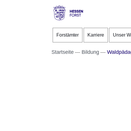
Direkt zum Kopf der S
Direkt zum Inhalt
Direkt zum Fuß der Se
Hessen
-
Forstämter
Karriere
Unser W
Forst
Startseite
Bildung
Waldpädago