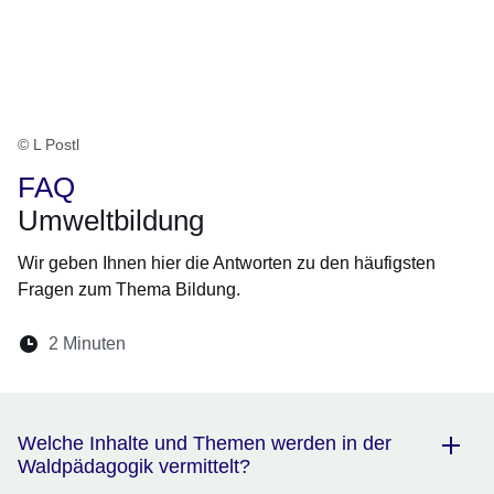
© L Postl
FAQ
Umweltbildung
Wir geben Ihnen hier die Antworten zu den häufigsten
Fragen zum Thema Bildung.
Lesedauer:
2 Minuten
Öffnet sich in einem neuen Fenster
Öffnet sich in einem neuen Fenster
Öffnet sich in einem neuen Fenste
Öffnet sich in einem neuen Fe
Öffnet sich in einem neu
Welche Inhalte und Themen werden in der
Waldpädagogik vermittelt?