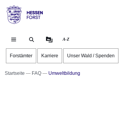
Direkt zum Kopf der Se
Direkt zum Inhalt
Direkt zum Fuß der Sei
Hessen
-
Forst
A-Z
Forstämter
Karriere
Unser Wald / Spenden
Startseite
FAQ
Umweltbildung