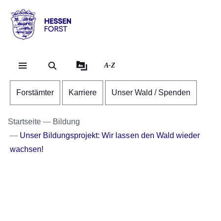
Direkt zum Kopf der Se
Direkt zum Inhalt
Direkt zum Fuß der Sei
Hessen
-
Forst
A-Z
Forstämter
Karriere
Unser Wald / Spenden
Startseite
Bildung
Unser Bildungsprojekt: Wir lassen den Wald wieder
wachsen!