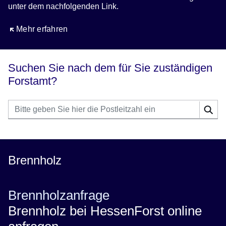
unter dem nachfolgenden Link.
Öffnet sich in einem neuen Fenster
Mehr erfahren
Suchen Sie nach dem für Sie zuständigen
Forstamt?
Bitte
Geben Sie
geben
einen oder
Sie
Suc
mehrere
hier
Suchbegriffe
die
ein
Brennholz
Postleitzahl
ein:
Brennholzanfrage
Brennholz bei HessenForst online