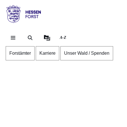
Direkt zum Kopf der S
Direkt zum Inhalt
Direkt zum Fuß der Se
Hessen
-
Forst
A-Z
Forstämter
Karriere
Unser Wald / Spenden