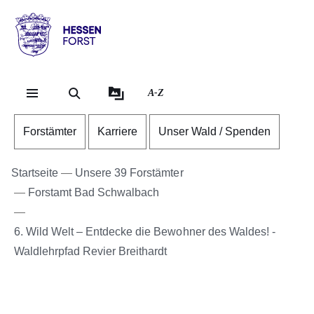
Direkt zum Kopf der Se
Direkt zum Inhalt
Direkt zum Fuß der Sei
Hessen
-
Forst
A-Z
Forstämter
Karriere
Unser Wald / Spenden
Startseite
Unsere 39 Forstämter
Forstamt Bad Schwalbach
6. Wild Welt – Entdecke die Bewohner des Waldes! -
Waldlehrpfad Revier Breithardt