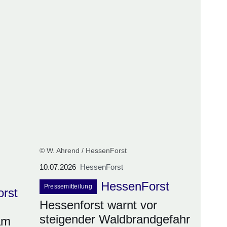
© W. Ahrend / HessenForst
10.07.2026
HessenForst
HessenForst
Pressemitteilung
orst
Hessenforst warnt vor
steigender Waldbrandgefahr
am