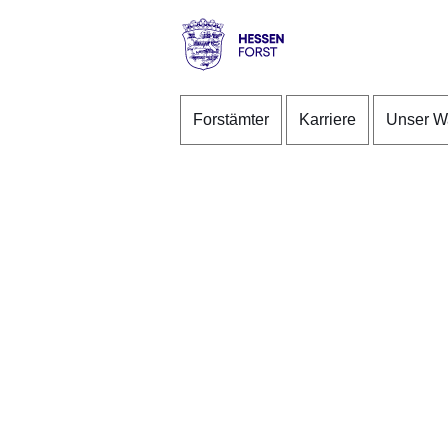
Direkt zum Kopf der S
Direkt zum Inhalt
Direkt zum Fuß der Se
Hessen
-
Forstämter
Karriere
Unser W
Forst