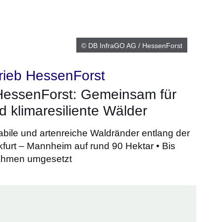
© DB InfraGO AG / HessenForst
rieb HessenForst
essenForst: Gemeinsam für
 klimaresiliente Wälder
stabile und artenreiche Waldränder entlang der
furt – Mannheim auf rund 90 Hektar • Bis
ahmen umgesetzt