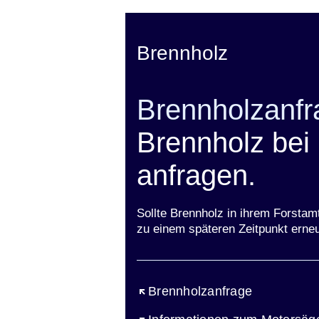
die
Suchbegriffe
Postleitzahl
ein
ein:
Brennholz
Brennholzanfr
Brennholz bei
anfragen.
Sollte Brennholz in ihrem Forstam
zu einem späteren Zeitpunkt erneu
Öffnet sich in einem neuen Fen
Brennholzanfrage