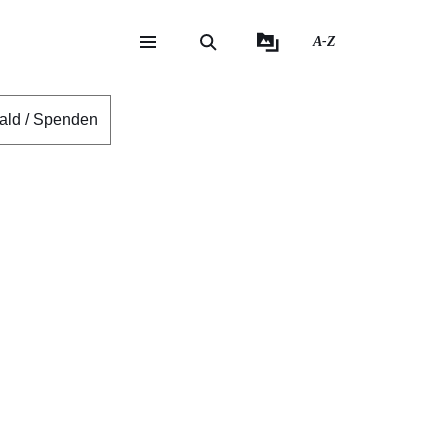
A-Z
eite
ite
ald / Spenden