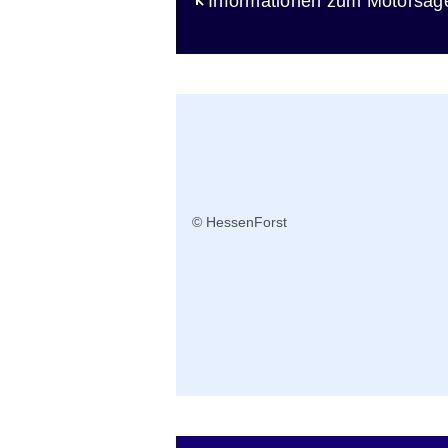
Öffnet sich in einem neuen Fen
Informationen zum Motorsäg
Submissionstermine
© HessenForst