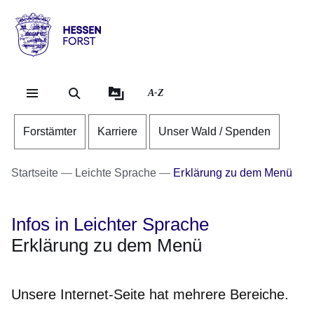
Direkt zum Kopf der Se
Direkt zum Inhalt
Direkt zum Fuß der Sei
Hessen
-
Forst
A-Z
Forstämter
Karriere
Unser Wald / Spenden
Startseite
Leichte Sprache
Erklärung zu dem Menü
Infos in Leichter Sprache
Erklärung zu dem Menü
Unsere Internet-Seite hat mehrere Bereiche.