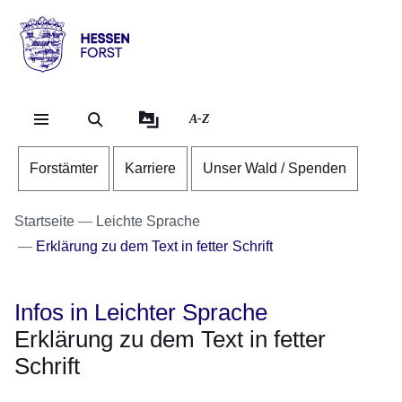
Direkt zum Kopf der Se
Direkt zum Inhalt
Direkt zum Fuß der Sei
Hessen
-
Forst
A-Z
Forstämter
Karriere
Unser Wald / Spenden
Startseite
Leichte Sprache
Erklärung zu dem Text in fetter Schrift
Infos in Leichter Sprache
Erklärung zu dem Text in fetter
Schrift