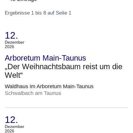
Ergebnisse 1 bis 8 auf Seite 1
12.
:48
Ergebnisse:Ergebnisse
(Termin:
Dezember
2026
1
12.
bis
Dezember
Arboretum Main-Taunus
8
2026)
„Der Weihnachtsbaum reist um die
auf
Welt“
Seite
1
Waldhaus im Arboretum Main-Taunus
Schwalbach am Taunus
12.
(Termin:
Dezember
2026
12.