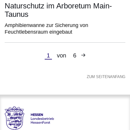
Naturschutz im Arboretum Main-
Taunus
Amphibienwanne zur Sicherung von
Feuchtlebensraum eingebaut
Nächste
Aktuelle
1
von
6
Seite
Seite
ZUM SEITENANFANG
Hessen - Landesbetrieb HessenForst