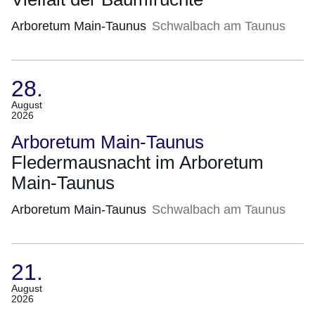
Arboretum Main-Taunus
Schwalbach am Taunus
28.
(Termin:
August
2026
28.
August
Arboretum Main-Taunus
2026)
Fledermausnacht im Arboretum
Main-Taunus
Arboretum Main-Taunus
Schwalbach am Taunus
21.
(Termin:
August
2026
21.