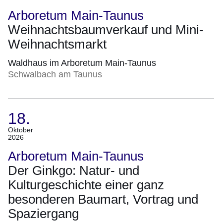
Dezember
Arboretum Main-Taunus
2026)
Weihnachtsbaumverkauf und Mini-
Weihnachtsmarkt
Waldhaus im Arboretum Main-Taunus
Schwalbach am Taunus
18.
(Termin:
Oktober
2026
18.
Oktober
Arboretum Main-Taunus
2026)
Der Ginkgo: Natur- und
Kulturgeschichte einer ganz
besonderen Baumart, Vortrag und
Spaziergang