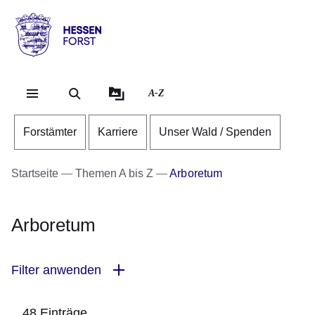
Direkt zum Kopf der Se
Direkt zum Inhalt
Direkt zum Fuß der Sei
Hessen
-
Forst
A-Z
Forstämter
Karriere
Unser Wald / Spenden
Startseite
Themen A bis Z
Arboretum
Arboretum
Filter anwenden
48 Einträge