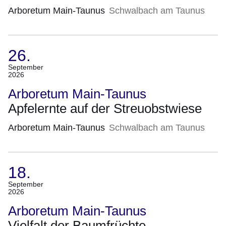
Arboretum Main-Taunus
Schwalbach am Taunus
26.
(Termin:
September
2026
26.
September
Arboretum Main-Taunus
2026)
Apfelernte auf der Streuobstwiese
Arboretum Main-Taunus
Schwalbach am Taunus
18.
(Termin:
September
2026
18.
September
Arboretum Main-Taunus
2026)
Vielfalt der Baumfrüchte