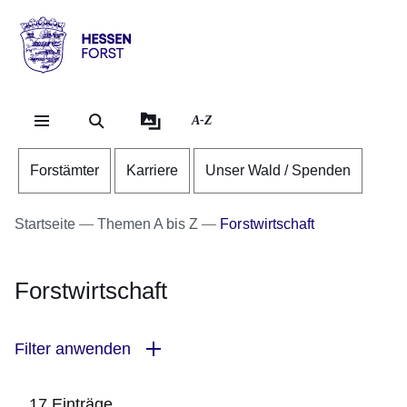
Direkt zum Kopf der Se
Direkt zum Inhalt
Direkt zum Fuß der Sei
Hessen
-
Forst
A-Z
Forstämter
Karriere
Unser Wald / Spenden
Startseite
Themen A bis Z
Forstwirtschaft
Forstwirtschaft
Filter anwenden
17 Einträge