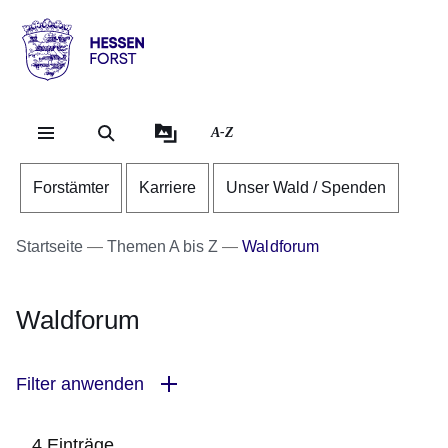
Direkt zum Kopf der Se
Direkt zum Inhalt
Direkt zum Fuß der Sei
Hessen
-
Forst
A-Z
Forstämter
Karriere
Unser Wald / Spenden
Startseite
Themen A bis Z
Waldforum
Waldforum
Filter anwenden
4 Einträge