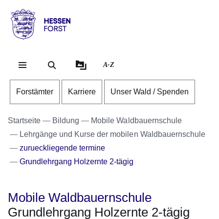
Direkt zum Kopf der Se
Direkt zum Inhalt
Direkt zum Fuß der Sei
Hessen
-
Forst
A-Z
Forstämter
Karriere
Unser Wald / Spenden
Startseite
Bildung
Mobile Waldbauernschule
Lehrgänge und Kurse der mobilen Waldbauernschule
zurueckliegende termine
Grundlehrgang Holzernte 2-tägig
Mobile Waldbauernschule
Grundlehrgang Holzernte 2-tägig