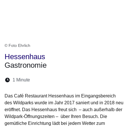
© Foto Ehrlich
Hessenhaus
Gastronomie
Lesedauer:
1 Minute
Öffnet sich in einem neuen Fenster
Öffnet sich in einem neuen Fenster
Öffnet sich in einem neuen Fenster
Öffnet sich in einem neuen Fen
Öffnet sich in einem neuen
Das Café Restaurant Hessenhaus im Eingangsbereich
des Wildparks wurde im Jahr 2017 saniert und in 2018 neu
eröffnet. Das Hessenhaus freut sich – auch außerhalb der
Wildpark-Öffnungszeiten – über Ihren Besuch. Die
gemütliche Einrichtung lädt bei jedem Wetter zum