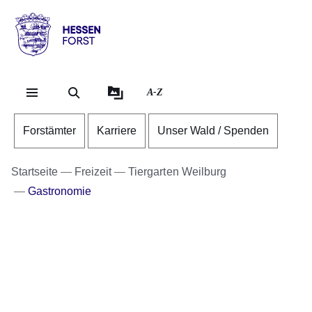
Direkt zum Kopf der Se
Direkt zum Inhalt
Direkt zum Fuß der Sei
Hessen
-
Forst
A-Z
Forstämter
Karriere
Unser Wald / Spenden
Startseite
Freizeit
Tiergarten Weilburg
Gastronomie