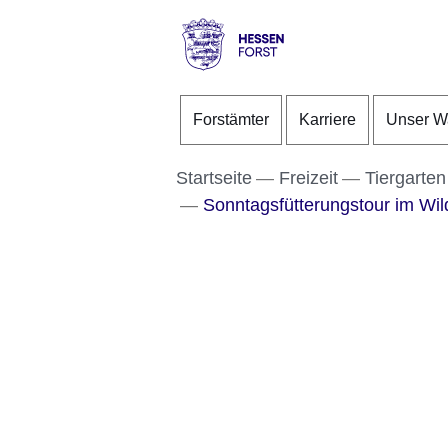
Direkt zum Kopf der S
Direkt zum Inhalt
Direkt zum Fuß der Se
Hessen
-
Forstämter
Karriere
Unser W
Forst
Startseite
Freizeit
Tiergarten
Sonntagsfütterungstour im Wild