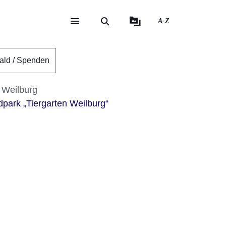
A-Z
eite
ite
ald / Spenden
 Weilburg
park „Tiergarten Weilburg“