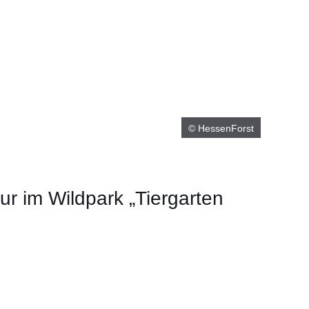
© HessenForst
ur im Wildpark „Tiergarten
m neuen Fenster
einem neuen Fenster
h in einem neuen Fenster
 sich in einem neuen Fenster
ffnet sich in einem neuen Fenster