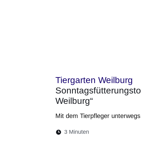
Tiergarten Weilburg
Sonntagsfütterungsto
Weilburg“
Mit dem Tierpfleger unterwegs
Lesedauer:
3 Minuten
Öffnet sich in eine
Öffnet sich in 
Öffnet sic
Öffnet
Ö