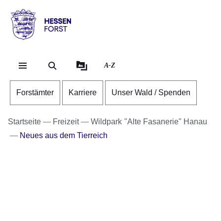
Direkt zum Kopf der Se
Direkt zum Inhalt
Direkt zum Fuß der Sei
Hessen
-
Forst
A-Z
Forstämter
Karriere
Unser Wald / Spenden
Startseite
Freizeit
Wildpark "Alte Fasanerie" Hanau
Neues aus dem Tierreich