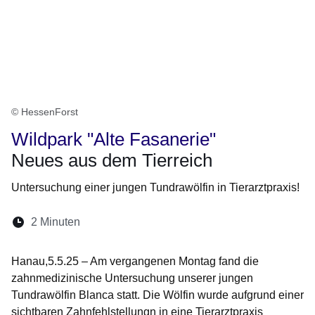
© HessenForst
Wildpark "Alte Fasanerie"
Neues aus dem Tierreich
Untersuchung einer jungen Tundrawölfin in Tierarztpraxis!
Lesedauer:
2 Minuten
Öffnet sich in einem neuen Fenster
Öffnet sich in einem neuen Fenster
Öffnet sich in einem neuen Fenste
Öffnet sich in einem neuen Fe
Öffnet sich in einem neu
Hanau,5.5.25 – Am vergangenen Montag fand die
zahnmedizinische Untersuchung unserer jungen
Tundrawölfin Blanca statt. Die Wölfin wurde aufgrund einer
sichtbaren Zahnfehlstellungn in eine Tierarztpraxis