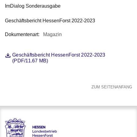
Ihrem
ImDialog Sonderausgabe
Warenkorb.:
Geschäftsbericht HessenForst 2022-2023
Dokumentenart
:
Magazin
Öffnet sich in einem neuen Fenster
Geschäftsbericht HessenForst 2022-2023
Datei
(PDF/11.67 MB)
ZUM SEITENANFANG