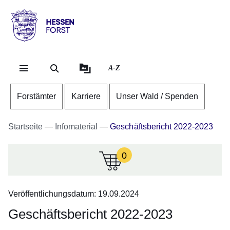
Direkt zum Kopf der Se
Direkt zum Inhalt
Direkt zum Fuß der Sei
Hessen
-
Forst
A-Z
Forstämter
Karriere
Unser Wald / Spenden
Startseite
Infomaterial
Geschäftsbericht 2022-2023
0
:Zur
Zeit
sind
Veröffentlichungsdatum: 19.09.2024
keine
Infomaterialien
Geschäftsbericht 2022-2023
in