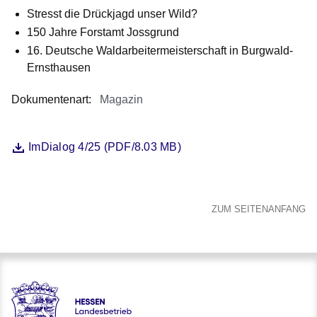
Ihrem
Stresst die Drückjagd unser Wild?
Warenkorb.:
150 Jahre Forstamt Jossgrund
16. Deutsche Waldarbeitermeisterschaft in Burgwald-
Ernsthausen
Dokumentenart
:
Magazin
Öffnet sich in einem neuen Fenster
ImDialog 4/25 (PDF/8.03 MB)
Datei
ZUM SEITENANFANG