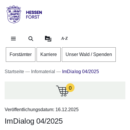
Direkt zum Kopf der Se
Direkt zum Inhalt
Direkt zum Fuß der Sei
Hessen
-
Forst
A-Z
Forstämter
Karriere
Unser Wald / Spenden
Startseite
Infomaterial
ImDialog 04/2025
0
:Zur
Zeit
sind
Veröffentlichungsdatum: 16.12.2025
keine
Infomaterialien
ImDialog 04/2025
in