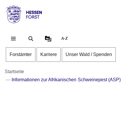
Direkt zum Kopf der Se
Direkt zum Inhalt
Direkt zum Fuß der Sei
Hessen
-
Forst
A-Z
Forstämter
Karriere
Unser Wald / Spenden
Startseite
Informationen zur Afrikanischen Schweinepest (ASP)