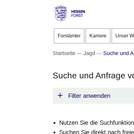
Direkt zum Kopf der S
Direkt zum Inhalt
Direkt zum Fuß der Se
Hessen
-
Forstämter
Karriere
Unser W
Forst
Startseite
Jagd
Suche und A
Suche und Anfrage 
Filter anwenden
Nutzen Sie die Suchfunktio
Suchen Sie direkt nach frei