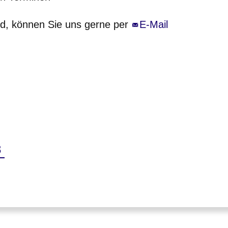
gd, können Sie uns gerne per
E-Mail
e
ktuelle
8
eite