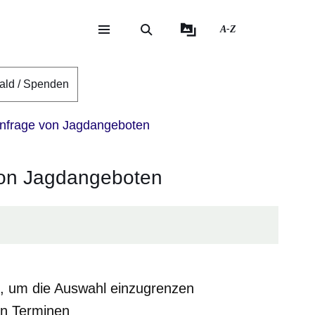
A-Z
eite
ite
ald / Spenden
nfrage von Jagdangeboten
von Jagdangeboten
n, um die Auswahl einzugrenzen
en Terminen