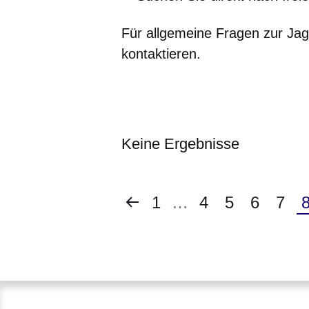
Für allgemeine Fragen zur Ja
kontaktieren.
Keine Ergebnisse
Vorherige
Erste
1
…
Seite
4
Seite
5
Seite
6
Seit
7
A
:Keine
Seite
Seite
S
Ergebnisse