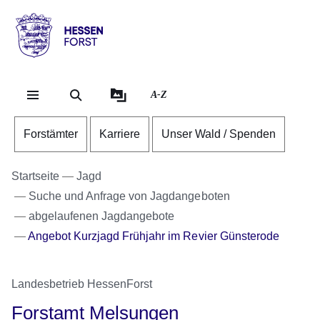
Direkt zum Kopf der Se
Direkt zum Inhalt
Direkt zum Fuß der Sei
Hessen
-
Forst
A-Z
Forstämter
Karriere
Unser Wald / Spenden
Startseite
Jagd
Suche und Anfrage von Jagdangeboten
abgelaufenen Jagdangebote
Angebot Kurzjagd Frühjahr im Revier Günsterode
Landesbetrieb HessenForst
Forstamt Melsungen