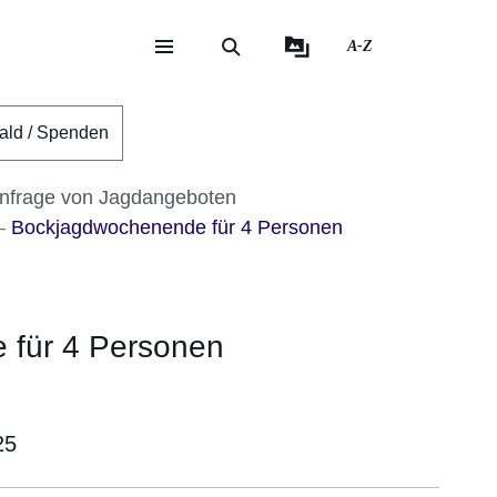
A-Z
eite
ite
ald / Spenden
nfrage von Jagdangeboten
Bockjagdwochenende für 4 Personen
 für 4 Personen
25