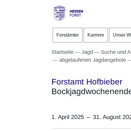
Direkt zum Kopf der S
Direkt zum Inhalt
Direkt zum Fuß der Se
Hessen
-
Forstämter
Karriere
Unser W
Forst
Startseite
Jagd
Suche und A
abgelaufenen Jagdangebote
Forstamt Hofbieber
Bockjagdwochenende
1. April 2025
–
31. August 20