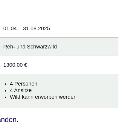
er
Fenster
euen Fenster
em neuen Fenster
01.04. - 31.08.2025
Reh- und Schwarzwild
1300,00 €
4 Personen
4 Ansitze
Wild kann erworben werden
anden.