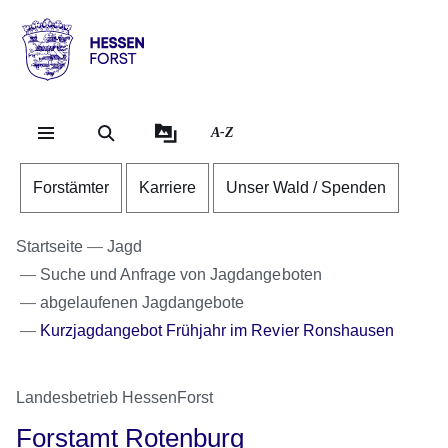
Direkt zum Kopf der Se
Direkt zum Inhalt
Direkt zum Fuß der Sei
Hessen
-
Forst
A-Z
Forstämter
Karriere
Unser Wald / Spenden
Startseite
Jagd
Suche und Anfrage von Jagdangeboten
abgelaufenen Jagdangebote
Kurzjagdangebot Frühjahr im Revier Ronshausen
Landesbetrieb HessenForst
Forstamt Rotenburg