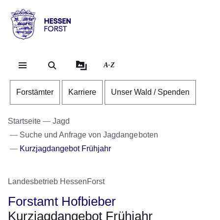
Direkt zum Kopf der Se
Direkt zum Inhalt
Direkt zum Fuß der Sei
Hessen
-
Forst
A-Z
Forstämter
Karriere
Unser Wald / Spenden
Startseite
Jagd
Suche und Anfrage von Jagdangeboten
Kurzjagdangebot Frühjahr
Landesbetrieb HessenForst
Forstamt Hofbieber
Kurzjagdangebot Frühjahr