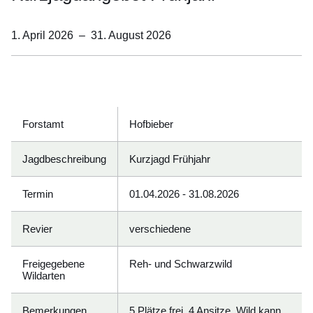
1. April 2026
–
31. August 2026
Öffnet sich in einem neuen Fenster
Öffnet sich in einem neuen Fenster
Öffnet sich in einem neuen Fenster
Öffnet sich in einem neuen Fenster
Öffnet sich in einem neuen Fenster
Forstamt
Hofbieber
Jagdbeschreibung
Kurzjagd Frühjahr
Termin
01.04.2026 - 31.08.2026
Revier
verschiedene
Freigegebene
Reh- und Schwarzwild
Wildarten
Bemerkungen
5 Plätze frei, 4 Ansitze, Wild kann