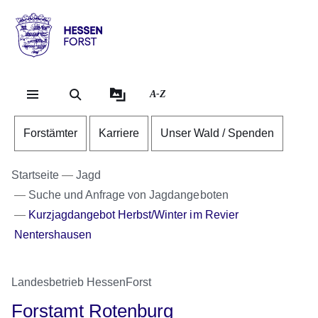
Direkt zum Kopf der Se
Direkt zum Inhalt
Direkt zum Fuß der Sei
Hessen
-
Forst
A-Z
Forstämter
Karriere
Unser Wald / Spenden
Startseite
Jagd
Suche und Anfrage von Jagdangeboten
Kurzjagdangebot Herbst/Winter im Revier
Nentershausen
Landesbetrieb HessenForst
Forstamt Rotenburg