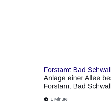
Forstamt Bad Schwa
Anlage einer Allee b
Forstamt Bad Schwa
Lesedauer:
1 Minute
Öffnet sich in einem 
Öffnet sich in e
Öffnet sich
Öffnet 
Öf