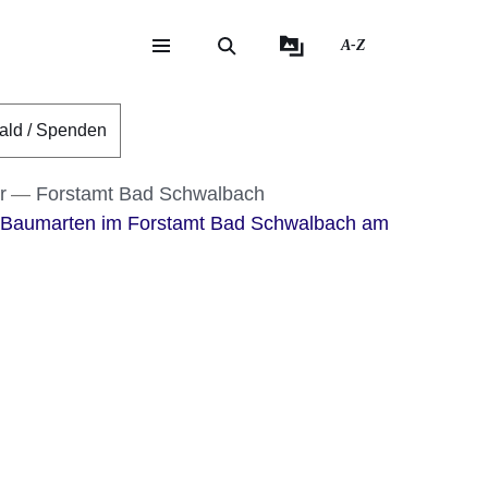
A-Z
eite
ite
ald / Spenden
r
Forstamt Bad Schwalbach
r Baumarten im Forstamt Bad Schwalbach am