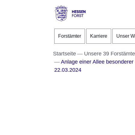
Direkt zum Kopf der S
Direkt zum Inhalt
Direkt zum Fuß der Se
Hessen
-
Forstämter
Karriere
Unser W
Forst
Startseite
Unsere 39 Forstämte
Anlage einer Allee besondere
22.03.2024