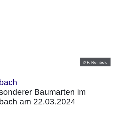
© F. Reinbold
lbach
esonderer Baumarten im
lbach am 22.03.2024
neuen Fenster
inem neuen Fenster
 in einem neuen Fenster
sich in einem neuen Fenster
fnet sich in einem neuen Fenster