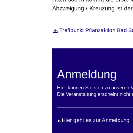
Abzweigung / Kreuzung ist der
Öffnet sich in einem neuen Fenst
Treffpunkt Pflanzaktion Bad 
Datei
Anmeldung
Hier können Sie sich zu unseren 
Die Veranstaltung erscheint nicht 
Öffnet sich in einem neuen Fen
Hier geht es zur Anmeldung