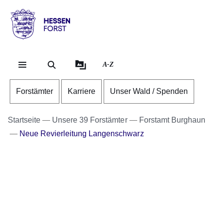
Direkt zum Kopf der Se
Direkt zum Inhalt
Direkt zum Fuß der Sei
Hessen
-
Forst
A-Z
Forstämter
Karriere
Unser Wald / Spenden
Startseite
Unsere 39 Forstämter
Forstamt Burghaun
Neue Revierleitung Langenschwarz