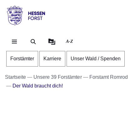
Direkt zum Kopf der Se
Direkt zum Inhalt
Direkt zum Fuß der Sei
Hessen
-
Forst
A-Z
Forstämter
Karriere
Unser Wald / Spenden
Startseite
Unsere 39 Forstämter
Forstamt Romrod
Der Wald braucht dich!