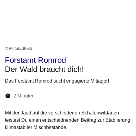
© M. Stadtfeld
Forstamt Romrod
Der Wald braucht dich!
Das Forstamt Romrod sucht engagierte Mitjäger!
Lesedauer:
2 Minuten
Öffnet sich in einem neuen Fenster
Öffnet sich in einem neuen Fenster
Öffnet sich in einem neuen Fenste
Öffnet sich in einem neuen Fe
Öffnet sich in einem neu
Mit der Jagd auf die verschiedenen Schalenwildarten
leistest Du einen entscheidnenden Beitrag zur Etablierung
klimastabiler Mischbestände.