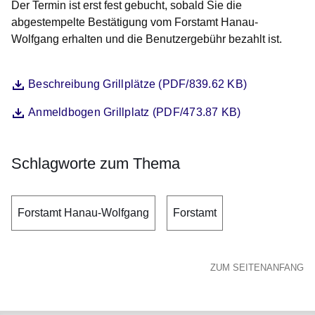
Der Termin ist erst fest gebucht, sobald Sie die
abgestempelte Bestätigung vom Forstamt Hanau-
Wolfgang erhalten und die Benutzergebühr bezahlt ist.
Datei
Öffnet sich in einem neuen Fenster
Beschreibung Grillplätze (PDF/839.62 KB)
Datei
Öffnet sich in einem neuen Fenster
Anmeldbogen Grillplatz (PDF/473.87 KB)
Schlagworte zum Thema
Forstamt Hanau-Wolfgang
Forstamt
ZUM SEITENANFANG