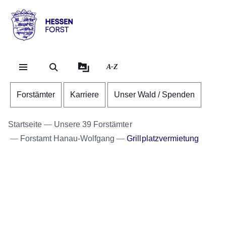
Direkt zum Kopf der Se
Direkt zum Inhalt
Direkt zum Fuß der Sei
Hessen
-
Forst
A-Z
Forstämter
Karriere
Unser Wald / Spenden
Startseite
Unsere 39 Forstämter
Forstamt Hanau-Wolfgang
Grillplatzvermietung