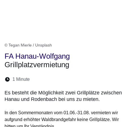
© Tegan Mierle / Unsplash
FA Hanau-Wolfgang
Grillplatzvermietung
Lesedauer:
1 Minute
Öffnet sich in einem neuen Fenster
Öffnet sich in einem neuen Fenster
Öffnet sich in einem neuen Fenster
Öffnet sich in einem neuen Fen
Öffnet sich in einem neuen
Es besteht die Möglichkeit zwei Grillplätze zwischen
Hanau und Rodenbach bei uns zu mieten.
In den Sommermonaten vom 01.06.-31.08. vermieten wir
aufgrund erhöhter Waldbrandgefahr keine Grillplätze. Wir
bitten um Ihr Verständnis.