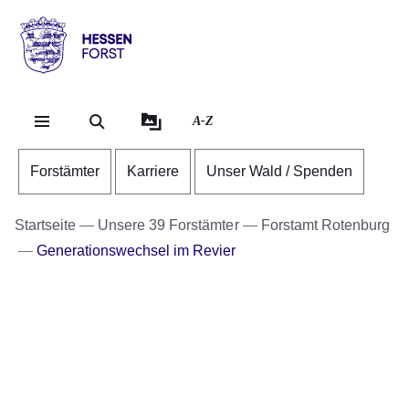
Direkt zum Kopf der Se
Direkt zum Inhalt
Direkt zum Fuß der Sei
Hessen
-
Forst
A-Z
Forstämter
Karriere
Unser Wald / Spenden
Startseite
Unsere 39 Forstämter
Forstamt Rotenburg
Generationswechsel im Revier