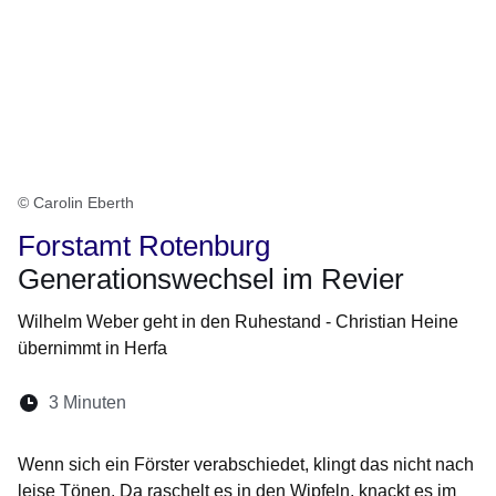
© Carolin Eberth
Forstamt Rotenburg
Generationswechsel im Revier
Wilhelm Weber geht in den Ruhestand - Christian Heine
übernimmt in Herfa
Lesedauer:
3 Minuten
Öffnet sich in einem neuen Fenster
Öffnet sich in einem neuen Fenster
Öffnet sich in einem neuen Fenste
Öffnet sich in einem neuen Fe
Öffnet sich in einem neu
Wenn sich ein Förster verabschiedet, klingt das nicht nach
leise Tönen. Da raschelt es in den Wipfeln, knackt es im