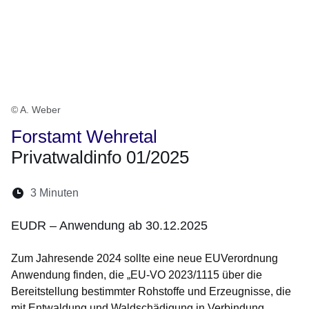
© A. Weber
Forstamt Wehretal
Privatwaldinfo 01/2025
Lesedauer:
3 Minuten
Öffnet sich in einem neuen Fenster
Öffnet sich in einem neuen Fenster
Öffnet sich in einem neuen Fenste
Öffnet sich in einem neuen Fe
Öffnet sich in einem neu
EUDR – Anwendung ab 30.12.2025
Zum Jahresende 2024 sollte eine neue EUVerordnung
Anwendung finden, die „EU-VO 2023/1115 über die
Bereitstellung bestimmter Rohstoffe und Erzeugnisse, die
mit Entwaldung und Waldschädigung in Verbindung