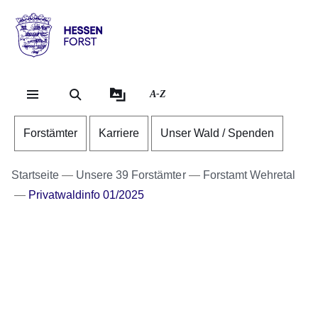
Direkt zum Kopf der Se
Direkt zum Inhalt
Direkt zum Fuß der Sei
Hessen
-
Forst
A-Z
Forstämter
Karriere
Unser Wald / Spenden
Startseite
Unsere 39 Forstämter
Forstamt Wehretal
Privatwaldinfo 01/2025