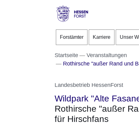
Direkt zum Kopf der S
Direkt zum Inhalt
Direkt zum Fuß der Se
Hessen
-
Forstämter
Karriere
Unser W
Forst
Startseite
Veranstaltungen
Rothirsche "außer Rand und Ba
Landesbetrieb HessenForst
Wildpark "Alte Fasane
Rothirsche "außer Ra
für Hirschfans