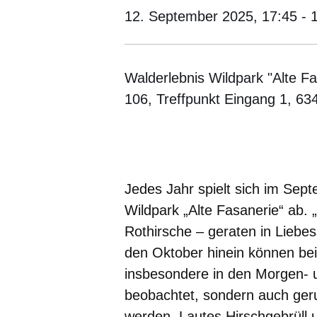
12. September 2025,
17:45 - 
Walderlebnis Wildpark "Alte Fa
106, Treffpunkt Eingang 1, 6
Öffnet sich in einem neuen Fenster
Öffnet sich in einem neuen Fenst
Öffnet sich in einem neuen 
Öffnet sich in einem n
Öffnet sich in ein
Jedes Jahr spielt sich im Sep
Wildpark „Alte Fasanerie“ ab. 
Rothirsche – geraten in Liebe
den Oktober hinein können bei 
insbesondere in den Morgen- 
beobachtet, sondern auch ge
werden. Lautes Hirschgebrüll