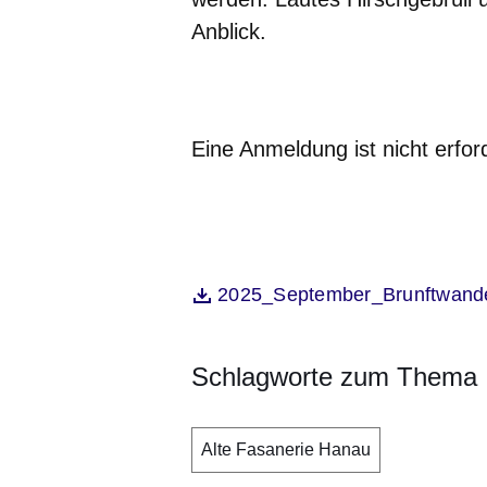
Anblick.
Eine Anmeldung ist nicht erford
Öffnet sich in einem neuen Fenst
2025_September_Brunftwande
Datei
Schlagworte zum Thema
Alte Fasanerie Hanau