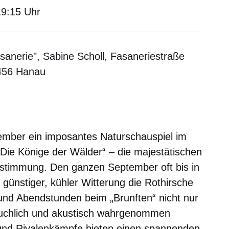
19:15 Uhr
sanerie", Sabine Scholl, Fasaneriestraße
3456 Hanau
er
Fenster
euen Fenster
em neuen Fenster
tember ein imposantes Naturschauspiel im
„Die Könige der Wälder“ – die majestätischen
sstimmung. Den ganzen September oft bis in
günstiger, kühler Witterung die Rothirsche
und Abendstunden beim „Brunften“ nicht nur
ruchlich und akustisch wahrgenommen
 und Rivalenkämpfe bieten einen spannenden