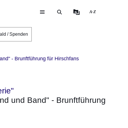
A-Z
eite
ite
ald / Spenden
nd" - Brunftführung für Hirschfans
rie"
nd und Band" - Brunftführung