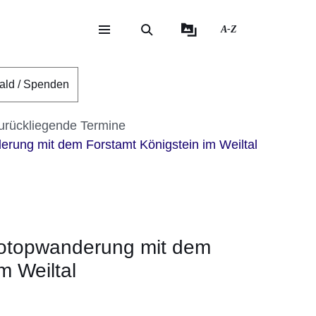
A-Z
eite
ite
ald / Spenden
urückliegende Termine
rung mit dem Forstamt Königstein im Weiltal
iotopwanderung mit dem
m Weiltal