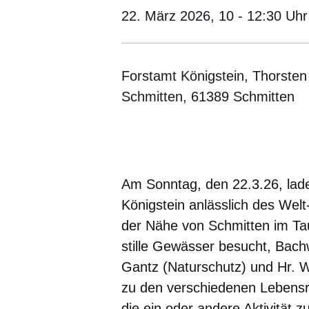
22. März 2026,
10 - 12:30 Uhr
Forstamt Königstein, Thorsten 
Schmitten, 61389 Schmitten
Öffnet sich in einem neuen Fenster
Öffnet sich in einem neuen Fenst
Öffnet sich in einem neuen 
Öffnet sich in einem n
Öffnet sich in ein
Am Sonntag, den 22.3.26, lad
Königstein anlässlich des Wel
der Nähe von Schmitten im Ta
stille Gewässer besucht, Bac
Gantz (Naturschutz) und Hr. W
zu den verschiedenen Leben
die ein oder andere Aktivität