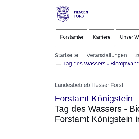
Direkt zum Kopf der S
Direkt zum Inhalt
Direkt zum Fuß der Se
Hessen
-
Forstämter
Karriere
Unser W
Forst
Startseite
Veranstaltungen
z
Tag des Wassers - Biotopwande
Landesbetrieb HessenForst
Forstamt Königstein
Tag des Wassers - B
Forstamt Königstein i