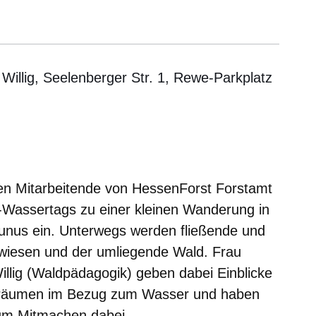
Willig, Seelenberger Str. 1, Rewe-Parkplatz
er
Fenster
euen Fenster
em neuen Fenster
en Mitarbeitende von HessenForst Forstamt
t-Wassertags zu einer kleinen Wanderung in
unus ein. Unterwegs werden fließende und
hwiesen und der umliegende Wald. Frau
illig (Waldpädagogik) geben dabei Einblicke
sräumen im Bezug zum Wasser und haben
 zum Mitmachen dabei.