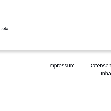
ebote
Impressum
Datensch
Inha
enForst