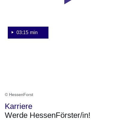
03:15 min
© HessenForst
Karriere
Werde HessenFörster/in!
Öffnet sich in einem neuen Fenster
Öffnet sich in einem neuen Fenster
Öffnet sich in einem neuen Fenster
Öffnet sich in einem neuen Fenster
Öffnet sich in einem neuen Fenster