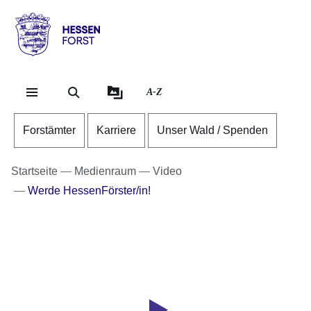
Direkt zum Kopf der Se
Direkt zum Inhalt
Direkt zum Fuß der Sei
Hessen
-
Forst
A-Z
Forstämter
Karriere
Unser Wald / Spenden
Startseite
Medienraum
Video
Werde HessenFörster/in!
Youtube
:Dauer:
Video:
3
Minuten,
Werde
15
HessenFörster/in!
Sekunden