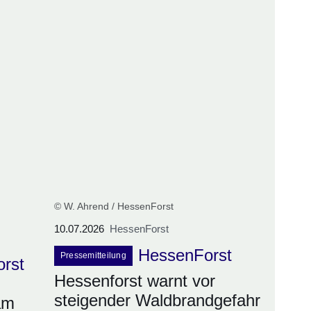
© W. Ahrend / HessenForst
10.07.2026
HessenForst
HessenForst
Pressemitteilung
orst
Hessenforst warnt vor
steigender Waldbrandgefahr
am