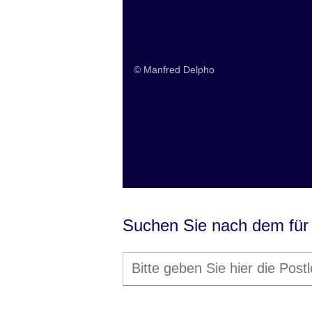
Ausschreibungen
© Manfred Delpho
Suchen Sie nach dem für
Bitte
Geben Sie
geben
einen oder
Sie
mehrere
hier