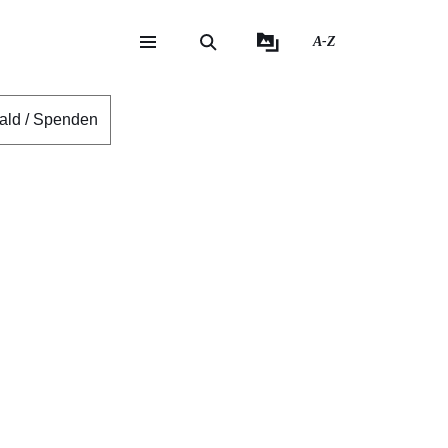
A-Z
eite
ite
ald / Spenden