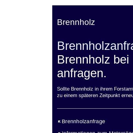
die
Suchbegriffe
Postleitzahl
ein
ein:
Brennholz
Brennholzanfr
Brennholz bei
anfragen.
Sollte Brennholz in ihrem Forstam
zu einem späteren Zeitpunkt erneu
Öffnet sich in einem neuen Fen
Brennholzanfrage