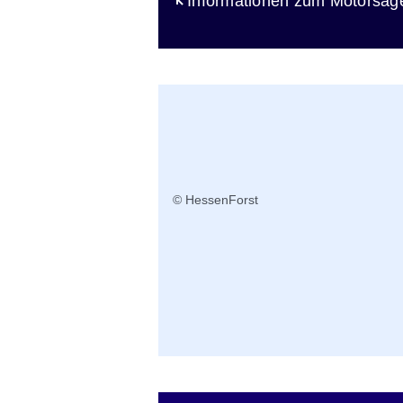
Öffnet sich in einem neuen Fen
Informationen zum Motorsäg
Submissionstermine
© HessenForst