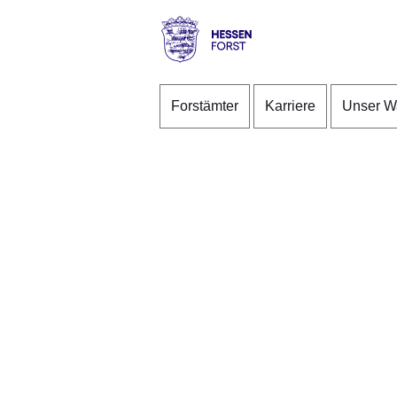
Direkt zum Kopf der S
Direkt zum Inhalt
Direkt zum Fuß der Se
Hessen
-
Forstämter
Karriere
Unser W
Forst