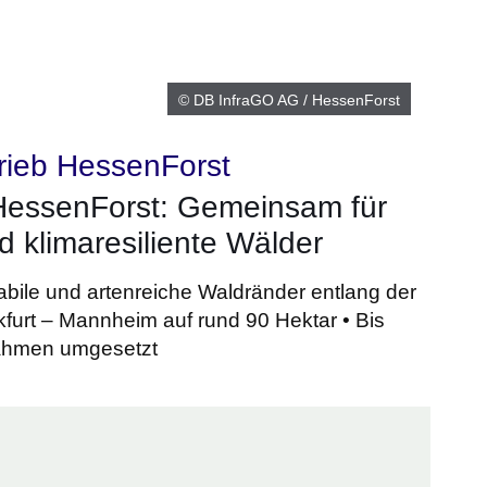
© DB InfraGO AG / HessenForst
rieb HessenForst
essenForst: Gemeinsam für
 klimaresiliente Wälder
stabile und artenreiche Waldränder entlang der
furt – Mannheim auf rund 90 Hektar • Bis
ahmen umgesetzt