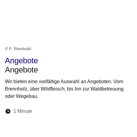
© F. Reinbold
Angebote
Angebote
Wir bieten eine vielfältige Auswahl an Angeboten. Vom
Brennholz, über Wildfleisch, bis hin zur Waldbetreuung
oder Wegebau.
Lesedauer:
1 Minute
Öffnet sich in einem neuen Fenster
Öffnet sich in einem neuen Fenster
Öffnet sich in einem neuen Fenster
Öffnet sich in einem neuen Fen
Öffnet sich in einem neuen