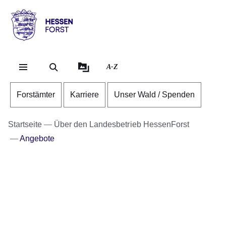
Direkt zum Kopf der Se
Direkt zum Inhalt
Direkt zum Fuß der Sei
Hessen
-
Forst
A-Z
Forstämter
Karriere
Unser Wald / Spenden
Startseite
Über den Landesbetrieb HessenForst
Angebote