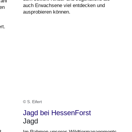
zahl
auch Erwachsene viel entdecken und
ren
ausprobieren können.
rt.
© S. Eifert
Jagd bei HessenForst
Jagd
3
Im Rahmen unseres Wildtiermanagements