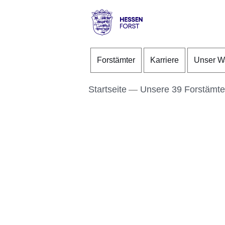
Direkt zum Kopf der S
Direkt zum Inhalt
Direkt zum Fuß der Se
Hessen
-
Forstämter
Karriere
Unser W
Forst
Startseite
Unsere 39 Forstämte