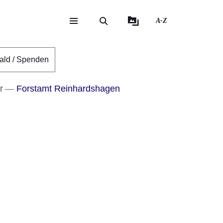
A-Z
eite
ite
ald / Spenden
r
Forstamt Reinhardshagen