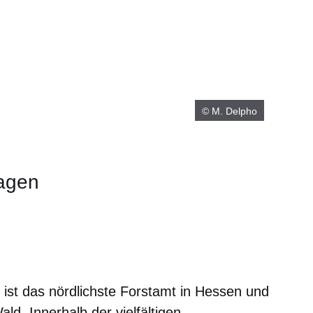
© M. Delpho
agen
m neuen Fenster
einem neuen Fenster
h in einem neuen Fenster
 sich in einem neuen Fenster
ffnet sich in einem neuen Fenster
ist das nördlichste Forstamt in Hessen und
ld. Innerhalb der vielfältigen