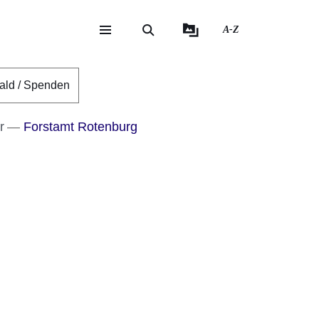
A-Z
eite
ite
ald / Spenden
r
Forstamt Rotenburg