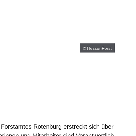
© HessenForst
m neuen Fenster
einem neuen Fenster
h in einem neuen Fenster
 sich in einem neuen Fenster
ffnet sich in einem neuen Fenster
 Forstamtes Rotenburg erstreckt sich über
rinnen und Mitarbeiter sind Verantwortlich