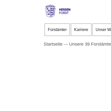
Direkt zum Kopf der S
Direkt zum Inhalt
Direkt zum Fuß der Se
Hessen
-
Forstämter
Karriere
Unser W
Forst
Startseite
Unsere 39 Forstämte