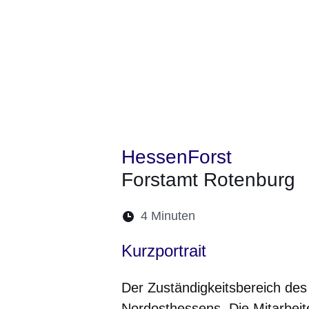
HessenForst
Forstamt Rotenburg
Lesedauer:
4 Minuten
Öffnet sich in eine
Öffnet sich in 
Öffnet sic
Öffnet
Ö
Kurzportrait
Der Zuständigkeitsbereich des
Nordosthessens. Die Mitarbeite