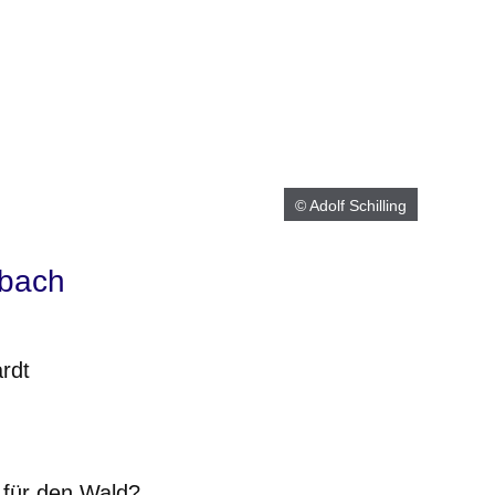
© Adolf Schilling
lbach
rdt
er
Fenster
euen Fenster
em neuen Fenster
 für den Wald?