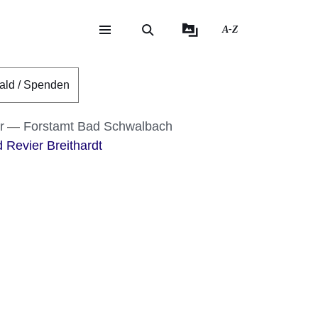
A-Z
eite
ite
ald / Spenden
r
Forstamt Bad Schwalbach
 Revier Breithardt