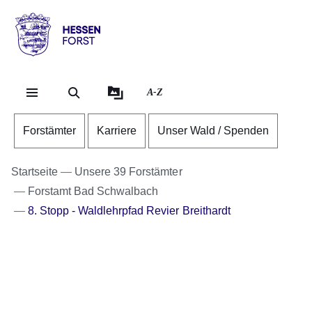
Direkt zum Kopf der Se
Direkt zum Inhalt
Direkt zum Fuß der Sei
Hessen
-
Forst
A-Z
Forstämter
Karriere
Unser Wald / Spenden
Startseite
Unsere 39 Forstämter
Forstamt Bad Schwalbach
8. Stopp - Waldlehrpfad Revier Breithardt