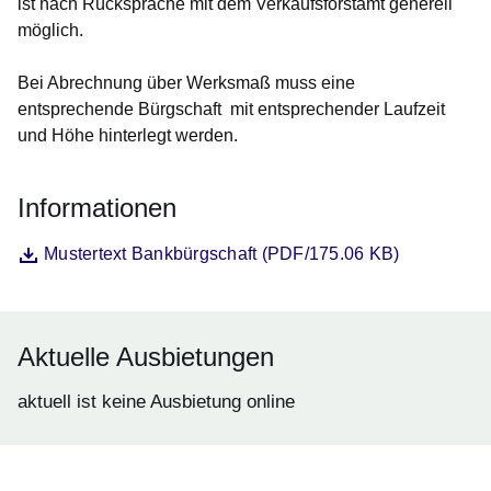
ist nach Rücksprache mit dem Verkaufsforstamt generell
möglich.
Bei Abrechnung über Werksmaß muss eine
entsprechende Bürgschaft mit entsprechender Laufzeit
und Höhe hinterlegt werden.
Informationen
Datei
Öffnet sich in einem neuen Fenster
Mustertext Bankbürgschaft (PDF/175.06 KB)
Aktuelle Ausbietungen
aktuell ist keine Ausbietung online