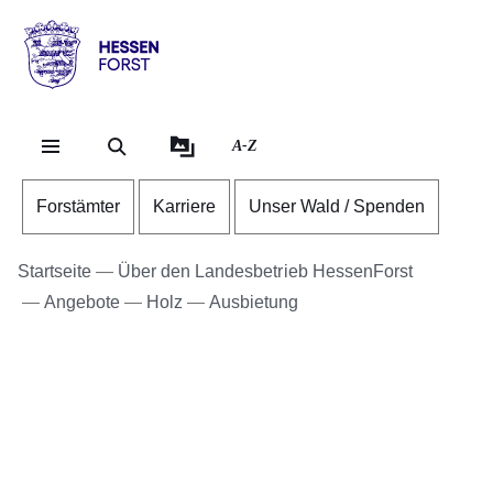
Direkt zum Kopf der Se
Direkt zum Inhalt
Direkt zum Fuß der Sei
Hessen
-
Forst
A-Z
Forstämter
Karriere
Unser Wald / Spenden
Startseite
Über den Landesbetrieb HessenForst
Angebote
Holz
Ausbietung