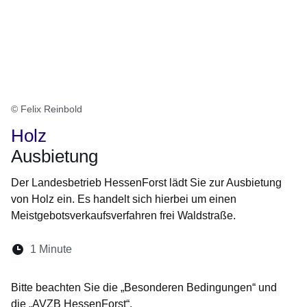
© Felix Reinbold
Holz
Ausbietung
Der Landesbetrieb HessenForst lädt Sie zur Ausbietung
von Holz ein. Es handelt sich hierbei um einen
Meistgebotsverkaufsverfahren frei Waldstraße.
Lesedauer:
1 Minute
Öffnet sich in einem neuen Fenster
Öffnet sich in einem neuen Fenster
Öffnet sich in einem neuen Fenster
Öffnet sich in einem neuen Fen
Öffnet sich in einem neuen
Bitte beachten Sie die „
Besonderen Bedingungen“
und
die
„AVZB HessenForst
“.